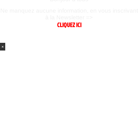
Ne manquez aucune information, en vous inscrivant
à la Newsletter =>
CLIQUEZ ICI
×