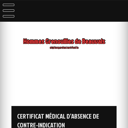
Skip
to
content
Hommes Grenouilles de Beauvais
et plonger devient facile
CERTIFICAT MÉDICAL D’ABSENCE DE
CONTRE-INDICATION