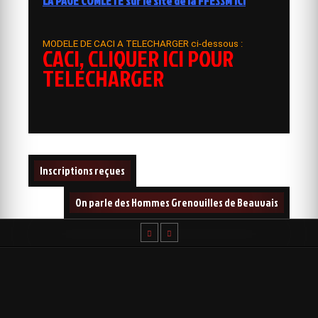
LA PAGE COMLETE
sur le site de la FFESSM
ICI
MODELE DE CACI A TELECHARGER ci-dessous :
CACI, CLIQUER ICI POUR
TELECHARGER
Navigation
Inscriptions reçues
de
l’article
On parle des Hommes Grenouilles de Beauvais