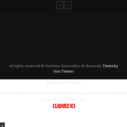
Theme by
All rights reserved © Hommes Grenouilles de Beauvais
Seos Themes
Bonjour à tous
Ne manquez aucune information, en vous inscrivant
à la Newsletter =>
CLIQUEZ ICI
×