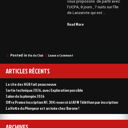
vous proposons de partir avec
l’UCPA, 8 jours , 7 nuits sur l’île
de Lanzarote qui est …
“Sortie
Read More
Lanzarote
Février
2025”
on
Vie du Club
Leave a Comment
Posted in
Sortie
Lanzarote
ARTICLES RÉCENTS
Février
2025
Le site des HGB fait peau neuve
Sortie technique 2026, avec Exploration possible
Salon de la plongée 2026
Offre Promo Inscription N1. 30€ reversé à l AFM Téléthon par inscription
La Hotte du Plongeur est arrivée chez Barone !
ARCHIVES