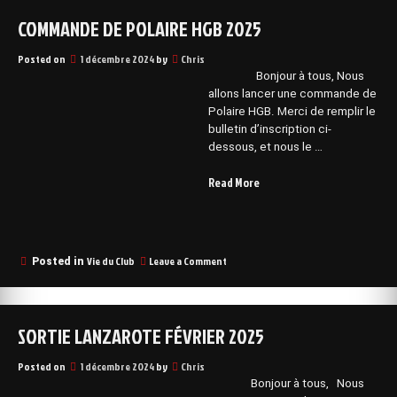
COMMANDE DE POLAIRE HGB 2025
Posted on
1 décembre 2024
by
Chris
Bonjour à tous, Nous
allons lancer une commande de
Polaire HGB. Merci de remplir le
bulletin d’inscription ci-
dessous, et nous le …
“Commande
Read More
de
Polaire
HGB
2025”
on
Vie du Club
Leave a Comment
Posted in
Commande
de
Polaire
HGB
SORTIE LANZAROTE FÉVRIER 2025
2025
Posted on
1 décembre 2024
by
Chris
Bonjour à tous, Nous