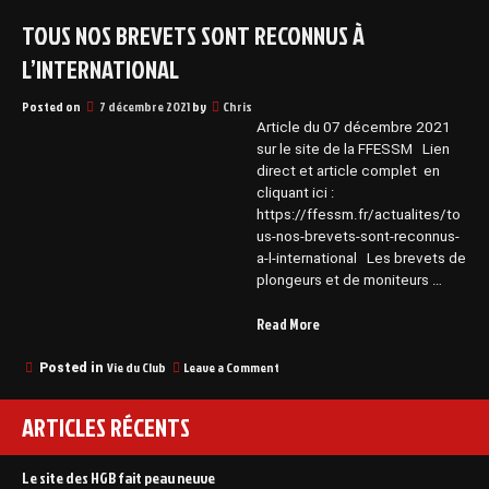
TOUS NOS BREVETS SONT RECONNUS À
L’INTERNATIONAL
Posted on
7 décembre 2021
by
Chris
Article du 07 décembre 2021
sur le site de la FFESSM Lien
direct et article complet en
cliquant ici :
https://ffessm.fr/actualites/to
us-nos-brevets-sont-reconnus-
a-l-international Les brevets de
plongeurs et de moniteurs …
“Tous
Read More
nos
brevets
on
Vie du Club
Leave a Comment
Posted in
Tous
sont
nos
reconnus
ARTICLES RÉCENTS
brevets
à
sont
l’international”
reconnus
Le site des HGB fait peau neuve
à