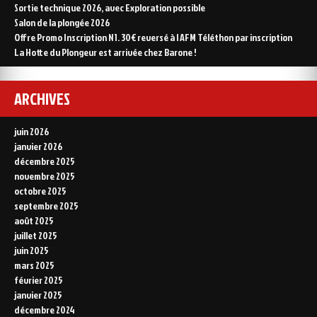
l’international
Sortie technique 2026, avec Exploration possible
Salon de la plongée 2026
Offre Promo Inscription N1. 30€ reversé à l AFM Téléthon par inscription
La Hotte du Plongeur est arrivée chez Barone !
ARCHIVES
juin 2026
janvier 2026
décembre 2025
novembre 2025
octobre 2025
septembre 2025
août 2025
juillet 2025
juin 2025
mars 2025
février 2025
janvier 2025
décembre 2024