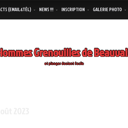
CTS (EMAIL&TÉL)
NEWS !!!
INSCRIPTION
GALERIE PHOTO
Hommes Grenouilles de Beauvai
et plonger devient facile
oût 2023