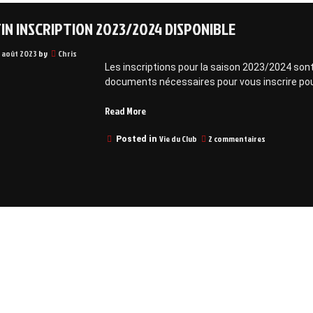
IN INSCRIPTION 2023/2024 DISPONIBLE
1 août 2023
by
Chris
Les inscriptions pour la saison 2023/2024 sont
documents nécessaires pour vous inscrire pou
“Bulletin
Read More
inscription
sur
2023/2024
Vie du Club
2 commentaires
Posted in
Bulletin
disponible”
inscription
2023/2024
disponible