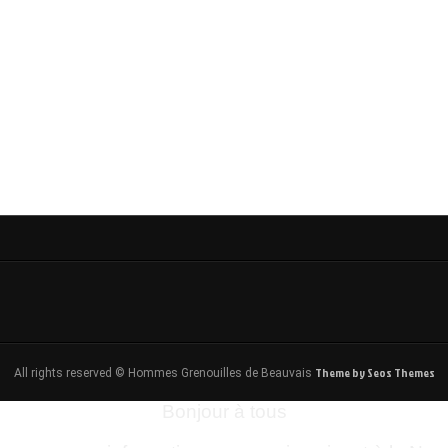
Theme by Seos Themes
All rights reserved © Hommes Grenouilles de Beauvais
Bonjour à tous