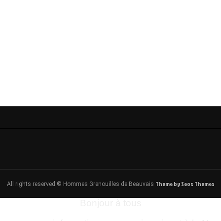
Theme by Seos Themes
All rights reserved © Hommes Grenouilles de Beauvais
Bonjour à tous