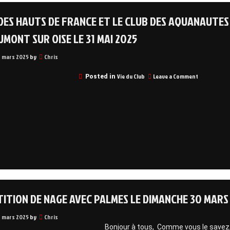
DES HAUTS DE FRANCE ET LE CLUB DES AQUANAUTES 
UMONT SUR OISE LE 31 MAI 2025
6 mars 2025
by
Chris
on
Vie du Club
Leave a Comment
Posted in
Apnée
des
Hauts
de
France
et
le
club
des
Aquanautes
Méruviens,
organisent
1
ITION DE NAGE AVEC PALMES LE DIMANCHE 30 MARS
sortie
au
lac
6 mars 2025
by
Chris
de
Bonjour à tous, Comme vous le savez, une