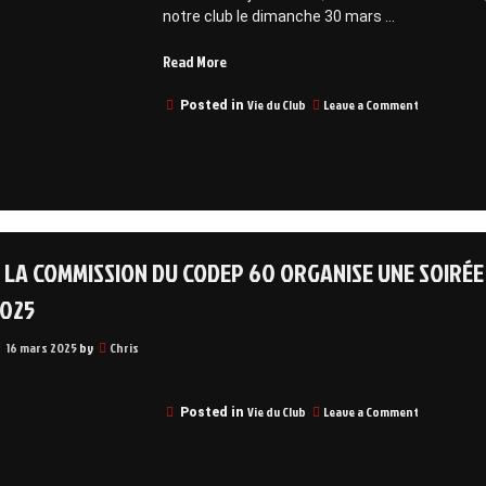
Beaumont
notre club le dimanche 30 mars …
Sur
Oise
“Compétition
Read More
le
31
de
mai
on
Nage
Vie du Club
Leave a Comment
Posted in
2025
Compétitio
Avec
de
Palmes
Nage
le
Avec
dimanche
Palmes
le
30
dimanche
mars
30
: LA COMMISSION DU CODEP 60 ORGANISE UNE SOIRÉE
à
mars
l’Aquaspace”
à
2025
l’Aquaspace
16 mars 2025
by
Chris
on
Vie du Club
Leave a Comment
Posted in
Apnée
:
La
Commission