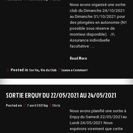
Nous avons organisé une sortie
club du Dimanche 24/10/2021
au Dimanche 31/10/2021 pour
des plongées en autonomie (N1
possible sous réserve de
moniteur disponible). /I\
Assurance individuelle
facultative : …
“Sortie
Read More
Explo
Corse
on
Sortie
Vie du Club
Leave a Comment
Posted in
,
Sortie
du
Explo
24/10/2021
Corse
au
du
SORTIE ERQUY DU 22/05/2021 AU 24/05/2021
31/10/2021”
24/10/2021
au
31/10/2021
Posted on
7 avril 2021
by
Chris
Nous avons planifié une sortie à
Erquy du Samedi 22/05/2021au
Lundi 24/05/2021 Nous
espérons vivement que cette