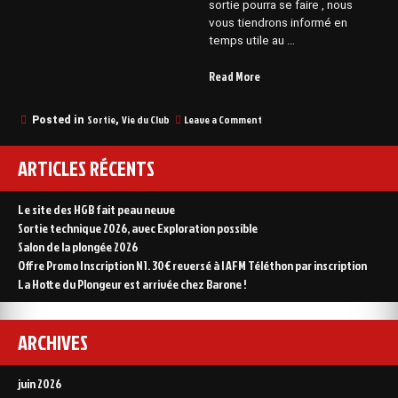
sortie pourra se faire , nous
vous tiendrons informé en
temps utile au …
“Sortie
Read More
Erquy
du
on
Sortie
Vie du Club
Leave a Comment
Posted in
,
22/05/2021
Sortie
au
Erquy
ARTICLES RÉCENTS
24/05/2021”
du
22/05/2021
au
Le site des HGB fait peau neuve
24/05/2021
Sortie technique 2026, avec Exploration possible
Salon de la plongée 2026
Offre Promo Inscription N1. 30€ reversé à l AFM Téléthon par inscription
La Hotte du Plongeur est arrivée chez Barone !
ARCHIVES
juin 2026