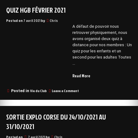
QUIZ HGB FÉVRIER 2021
Posted on
7 avril 2021
by
Chris
A défaut de pouvoir nous
retrouver physiquement, nous
avons organisé deux quiz à
distance pour nos membres : Un
quiz pour les enfants et un
second pour les adultes Toutes
…
“Quiz
Read More
HGB
Février
on
Vie du Club
Leave a Comment
Posted in
2021”
Quiz
HGB
Février
2021
SORTIE EXPLO CORSE DU 24/10/2021 AU
31/10/2021
Posted on
7 avril 2021
by
Chris