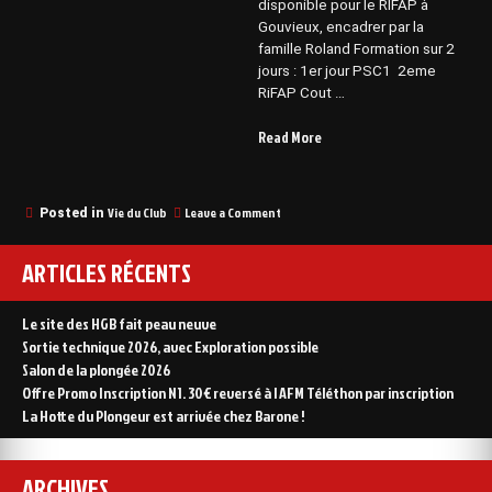
disponible pour le RIFAP à
Gouvieux, encadrer par la
famille Roland Formation sur 2
jours : 1er jour PSC1 2eme
RiFAP Cout …
“Formation
Read More
Rifap”
on
Vie du Club
Leave a Comment
Posted in
Formation
Rifap
ARTICLES RÉCENTS
Le site des HGB fait peau neuve
Sortie technique 2026, avec Exploration possible
Salon de la plongée 2026
Offre Promo Inscription N1. 30€ reversé à l AFM Téléthon par inscription
La Hotte du Plongeur est arrivée chez Barone !
ARCHIVES