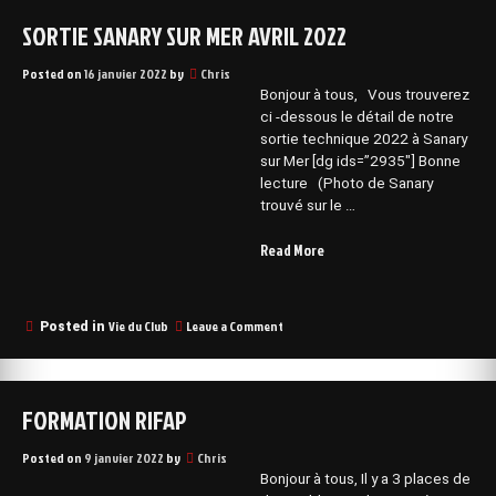
SORTIE SANARY SUR MER AVRIL 2022
Posted on
16 janvier 2022
by
Chris
Bonjour à tous, Vous trouverez
ci -dessous le détail de notre
sortie technique 2022 à Sanary
sur Mer [dg ids=”2935″] Bonne
lecture (Photo de Sanary
trouvé sur le …
“Sortie
Read More
Sanary
sur
Mer
on
Vie du Club
Leave a Comment
Posted in
Avril
Sortie
2022”
Sanary
sur
Mer
FORMATION RIFAP
Avril
2022
Posted on
9 janvier 2022
by
Chris
Bonjour à tous, Il y a 3 places de