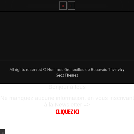
Theme by
All rights reserved © Hommes Grenouilles de Beauvais
Seos Themes
Bonjour à tous
Ne manquez aucune information, en vous inscrivant
à la Newsletter =>
CLIQUEZ ICI
×