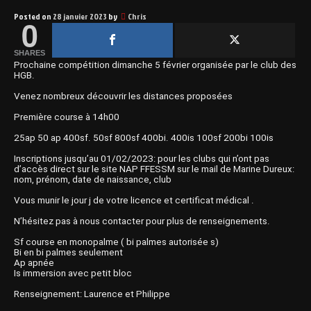
Posted on
28 janvier 2023
by
Chris
0
SHARES
Prochaine compétition dimanche 5 février organisée par le club des
HGB.
Venez nombreux découvrir les distances proposées
Première course à 14h00
25ap 50 ap 400sf. 50sf 800sf 400bi. 400is 100sf 200bi 100is
Inscriptions jusqu’au 01/02/2023: pour les clubs qui n’ont pas
d’accès direct sur le site NAP FFESSM sur le mail de Marine Dureux:
nom, prénom, date de naissance, club
Vous munir le jour j de votre licence et certificat médical .
N’hésitez pas à nous contacter pour plus de renseignements.
Sf course en monopalme ( bi palmes autorisée s)
Bi en bi palmes seulement
Ap apnée
Is immersion avec petit bloc
Renseignement: Laurence et Philippe