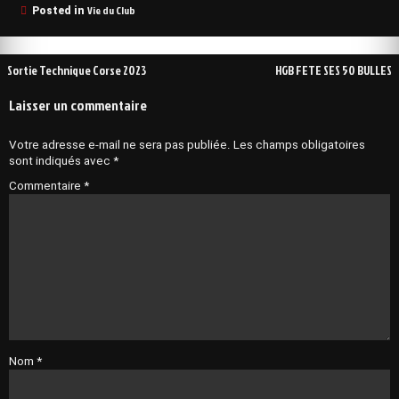
Vie du Club
Posted in
Navigation
Sortie Technique Corse 2023
HGB FETE SES 50 BULLES
de
Laisser un commentaire
l’article
Votre adresse e-mail ne sera pas publiée.
Les champs obligatoires
sont indiqués avec
*
Commentaire
*
Nom
*