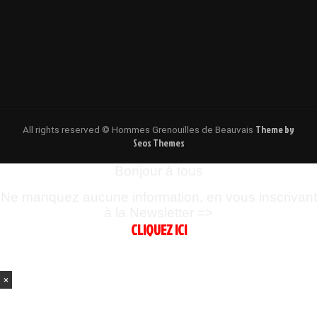
Theme by
All rights reserved © Hommes Grenouilles de Beauvais
Seos Themes
Bonjour à tous
Ne manquez aucune information, en vous inscrivant
à la Newsletter =>
CLIQUEZ ICI
×